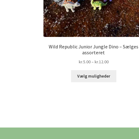
Wild Republic Junior Jungle Dino – Sælges
assorteret
Prisinterval:
kr.
5.00
–
kr.
12.00
kr.5.00
Dette
til
Vælg muligheder
vare
kr.12.00
har
flere
varianter.
Muligheder
kan
vælges
på
varesiden