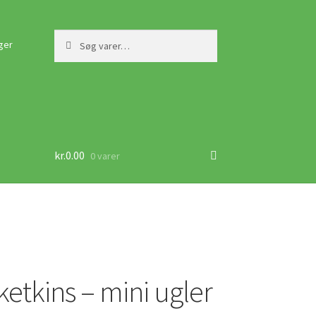
Søg
Søg
ger
efter:
kr.
0.00
0 varer
etkins – mini ugler