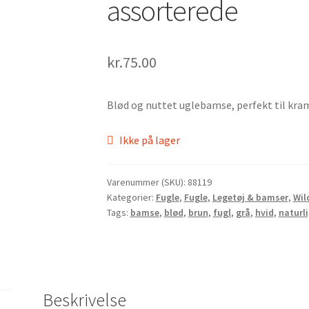
assorterede
kr.
75.00
Blød og nuttet uglebamse, perfekt til kram
Ikke på lager
Varenummer (SKU):
88119
Kategorier:
Fugle
,
Fugle
,
Legetøj & bamser
,
Wil
Tags:
bamse
,
blød
,
brun
,
fugl
,
grå
,
hvid
,
naturl
Beskrivelse