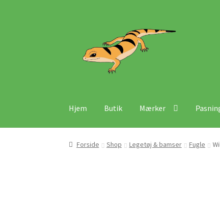
Spring
Spring
til
til
navigation
indhold
Hjem
Butik
Mærker
Pasnin
Forside
Shop
Legetøj & bamser
Fugle
Wi