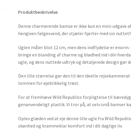
Produktbeskrivelse
Denne charmerende bamse er ikke kun en mini-udgave af
hengiven følgesvend, der stjæler hjerter med sin nuttet
Uglen måler blot 12 cm, men dens indflydelse er enorm.
bringe en blanding af charme og blødhed ind i din hverda
ugle, og dens nuttede udtryk og detaljerede design gør 
Den lille størrelse gør den til den ideelle rejsekammerat 
lommen for øjeblikkelig trøst.
For at fremhæve Wild Republics forpligtelse til bæredy
genanvendeligt plastik. Vi tror på, at selv små bamser ka
Oplev glæden ved at eje denne lille ugle fra Wild Repub
skønhed og krammeklar komfort ind i dit daglige liv.