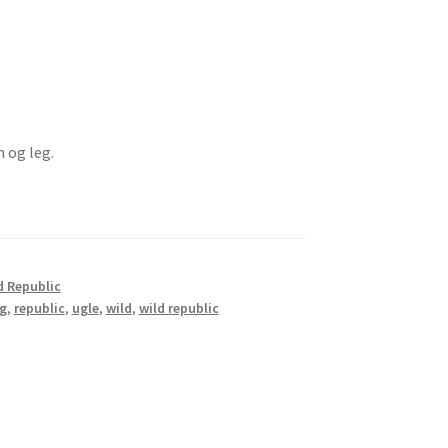
 og leg.
d Republic
ig
,
republic
,
ugle
,
wild
,
wild republic