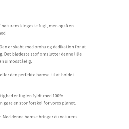
 naturens klogeste fugl, men også en
hed.
 Den er skabt med omhu og dedikation for at
g. Det blødeste stof omslutter denne lille
den uimodståelig.
eller den perfekte bamse til at holde i
gtighed er fuglen fyldt med 100%
n gøre en stor forskel for vores planet.
lic. Med denne bamse bringer du naturens