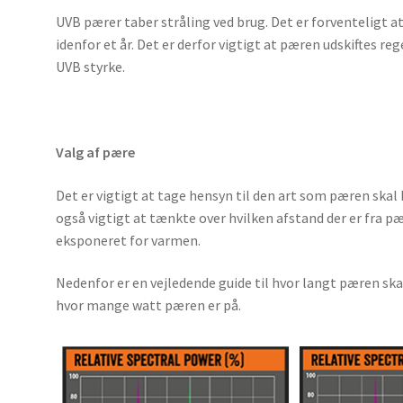
UVB pærer taber stråling ved brug. Det er forventeligt 
idenfor et år. Det er derfor vigtigt at pæren udskiftes r
UVB styrke.
Valg af pære
Det er vigtigt at tage hensyn til den art som pæren skal b
også vigtigt at tænkte over hvilken afstand der er fra pær
eksponeret for varmen.
Nedenfor er en vejledende guide til hvor langt pæren skal
hvor mange watt pæren er på.