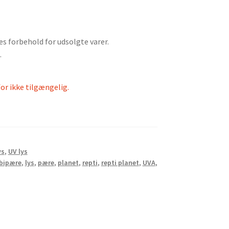
es forbehold for udsolgte varer.
.
for ikke tilgængelig.
ys
,
UV lys
bipære
,
lys
,
pære
,
planet
,
repti
,
repti planet
,
UVA
,