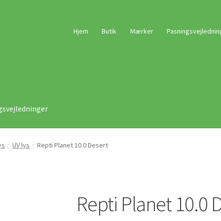
Hjem
Butik
Mærker
Pasningsvejlednin
gsvejledninger
ys
UV lys
Repti Planet 10.0 Desert
Repti Planet 10.0 