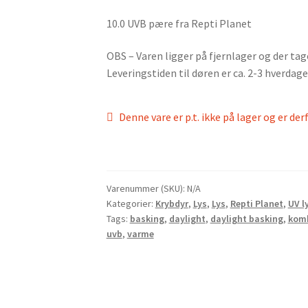
10.0 UVB pære fra Repti Planet
OBS – Varen ligger på fjernlager og der tag
Leveringstiden til døren er ca. 2-3 hverdage
Denne vare er p.t. ikke på lager og er der
Varenummer (SKU):
N/A
Kategorier:
Krybdyr
,
Lys
,
Lys
,
Repti Planet
,
UV l
Tags:
basking
,
daylight
,
daylight basking
,
kom
uvb
,
varme