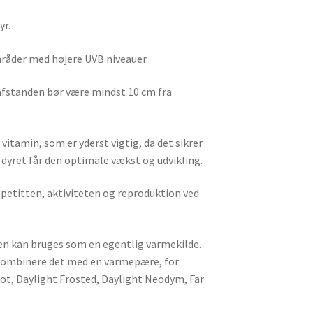
yr.
mråder med højere UVB niveauer.
 afstanden bør være mindst 10 cm fra
itamin, som er yderst vigtig, da det sikrer
 dyret får den optimale vækst og udvikling.
etitten, aktiviteten og reproduktion ved
den kan bruges som en egentlig varmekilde.
 kombinere det med en varmepære, for
ot, Daylight Frosted, Daylight Neodym, Far