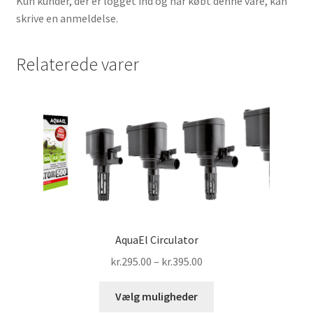
Kun kunder, der er logget ind og har købt denne vare, kan
skrive en anmeldelse.
Relaterede varer
AquaEl Circulator
Prisinterval:
kr.
295.00
–
kr.
395.00
kr.295.00
Dette
til
Vælg muligheder
vare
kr.395.00