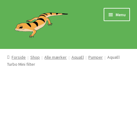
Spring
Spring
Menu
til
til
navigation
indhold
Hjem
Forside
Shop
Alle mærker
AquaEl
Pumper
AquaEl
Turbo Mini filter
Butik
Mærker
Pasningsvejledninger