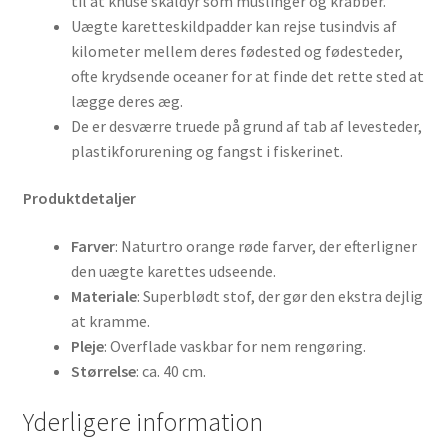
til at knuse skaldyr som muslinger og krabber.
Uægte karetteskildpadder kan rejse tusindvis af
kilometer mellem deres fødested og fødesteder,
ofte krydsende oceaner for at finde det rette sted at
lægge deres æg.
De er desværre truede på grund af tab af levesteder,
plastikforurening og fangst i fiskerinet.
Produktdetaljer
Farver
: Naturtro orange røde farver, der efterligner
den uægte karettes udseende.
Materiale
: Superblødt stof, der gør den ekstra dejlig
at kramme.
Pleje
: Overflade vaskbar for nem rengøring.
Størrelse
: ca. 40 cm.
Yderligere information