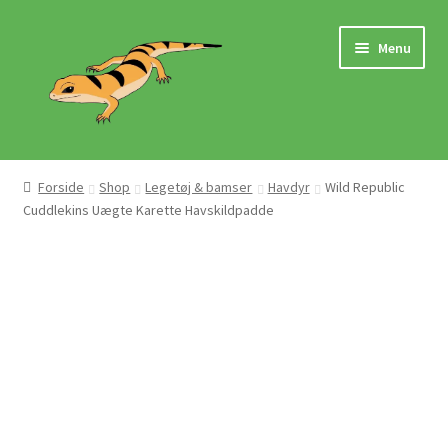
Spring
Spring
Menu
til
til
navigation
indhold
Hjem
Forside
Shop
Legetøj & bamser
Havdyr
Wild Republic
Cuddlekins Uægte Karette Havskildpadde
Butik
Mærker
Pasningsvejledninger