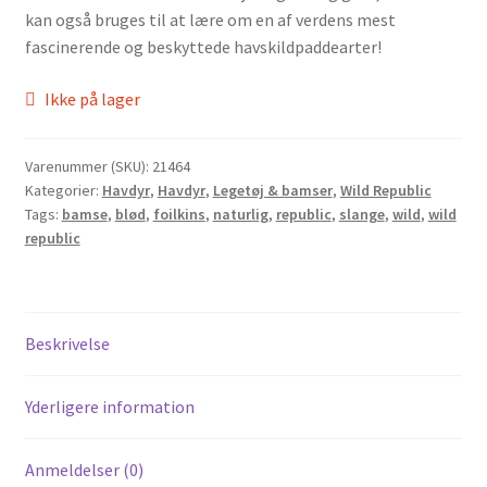
kan også bruges til at lære om en af verdens mest
fascinerende og beskyttede havskildpaddearter!
Ikke på lager
Varenummer (SKU):
21464
Kategorier:
Havdyr
,
Havdyr
,
Legetøj & bamser
,
Wild Republic
Tags:
bamse
,
blød
,
foilkins
,
naturlig
,
republic
,
slange
,
wild
,
wild
republic
Beskrivelse
Yderligere information
Anmeldelser (0)