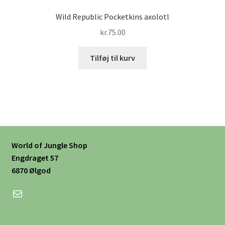
Wild Republic Pocketkins axolotl
kr.
75.00
Tilføj til kurv
World of Jungle Shop
Engdraget 57
6870 Ølgod
Mail