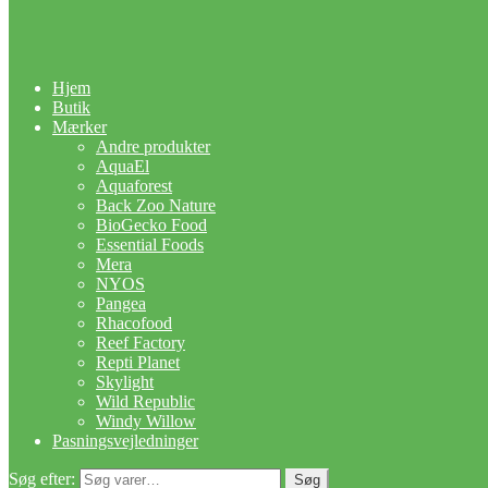
Hjem
Butik
Mærker
Andre produkter
AquaEl
Aquaforest
Back Zoo Nature
BioGecko Food
Essential Foods
Mera
NYOS
Pangea
Rhacofood
Reef Factory
Repti Planet
Skylight
Wild Republic
Windy Willow
Pasningsvejledninger
Søg efter:
Søg