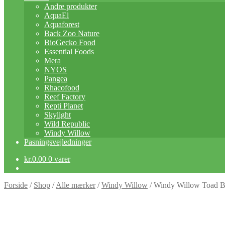
Andre produkter
AquaEl
Aquaforest
Back Zoo Nature
BioGecko Food
Essential Foods
Mera
NYOS
Pangea
Rhacofood
Reef Factory
Repti Planet
Skylight
Wild Republic
Windy Willow
Pasningsvejledninger
kr.
0.00
0 varer
Forside
/
Shop
/
Alle mærker
/
Windy Willow
/
Windy Willow Toad Ba