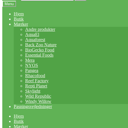
Menu
Hjem
Butik
Mærker
Andre produkter
AquaEl
Aquaforest
Back Zoo Nature
BioGecko Food
Essential Foods
Mera
NYOS
Pangea
Rhacofood
Reef Factory
Repti Planet
Skylight
Wild Republic
Windy Willow
Pasningsvejledninger
Hjem
Butik
Mærker