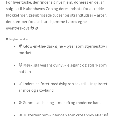
For hver taske, der finder sit nye hjem, doneres en del af
salget til Københavns Zoo og deres indsats for at redde
klokkefrøer, grønbrogede tudser og strandtudser – arter,
der kæmper for ate høre hjemme i vores egne
eventyrskove 🐸🌿
🧵 Magiske detaljer
🌟 Glow-in-the-dark øjne – lyser som stjernestøv i
mørket
💜 Mørklilla vegansk vinyl – elegant og stærk som
natten
🌱 Inderside foret med dybgrøn tekstil – inspireret
af mos og skovbund
⚙️ Gunmetal-beslag – med rå og moderne kant
🎀 Justerbar rem – bær den som crossbody eller på