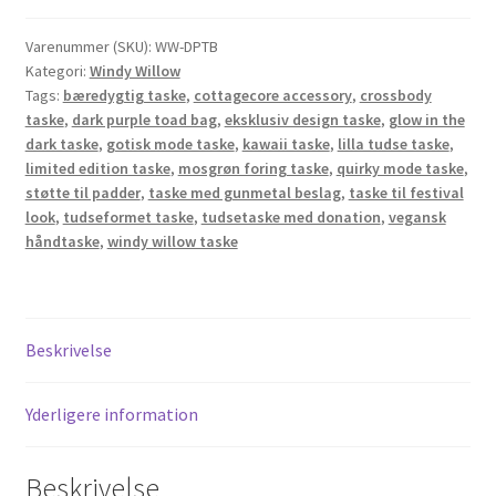
Varenummer (SKU):
WW-DPTB
Kategori:
Windy Willow
Tags:
bæredygtig taske
,
cottagecore accessory
,
crossbody
taske
,
dark purple toad bag
,
eksklusiv design taske
,
glow in the
dark taske
,
gotisk mode taske
,
kawaii taske
,
lilla tudse taske
,
limited edition taske
,
mosgrøn foring taske
,
quirky mode taske
,
støtte til padder
,
taske med gunmetal beslag
,
taske til festival
look
,
tudseformet taske
,
tudsetaske med donation
,
vegansk
håndtaske
,
windy willow taske
Beskrivelse
Yderligere information
Beskrivelse