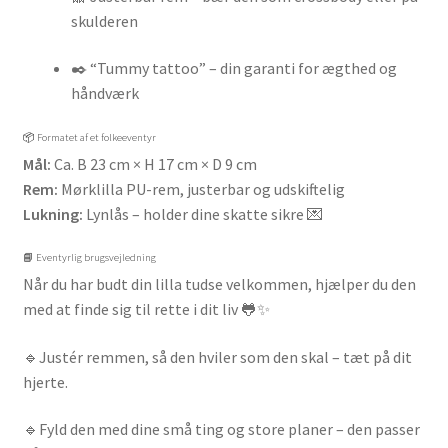
skulderen
✒️ “Tummy tattoo” – din garanti for ægthed og
håndværk
📦 Formatet af et folkeeventyr
Mål:
Ca. B 23 cm × H 17 cm × D 9 cm
Rem:
Mørklilla PU-rem, justerbar og udskiftelig
Lukning:
Lynlås – holder dine skatte sikre 💌
📘 Eventyrlig brugsvejledning
Når du har budt din lilla tudse velkommen, hjælper du den
med at finde sig til rette i dit liv 🐸✨
🔹Justér remmen, så den hviler som den skal – tæt på dit
hjerte.
🔹Fyld den med dine små ting og store planer – den passer