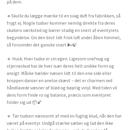
på dem.
🔹Skulle du lægge mærke til en svag duft fra fabrikken, så
frygt ej. Nogle tudser kommer nemlig direkte fra deres
skabers værksted og bærer stadig en snert af eventyrets
begyndelse. Giv den blot lidt frisk luft under åben himmel,
så forsvinder det ganske snart 🌬️🍃
🔹 Husk: Hver tudse er sin egen. Ligesom snefnug og
stjerneskud har de hver især deres helt unikke form og
ansigt. Måske hælder næsen lidt til den ene side eller
kroppen danser en anelse skævt – det er charmen ved
håndlavede væsner af blød og bøjelig vinyl. Med tiden vil
dens form finde ro og balance, præcis som eventyret
folder sig ud 📦🌠
🔹 Tør tudsen nænsomt af med en fugtig klud, når den har
været på eventyr. Undgå stærke sæber og lad den ikke