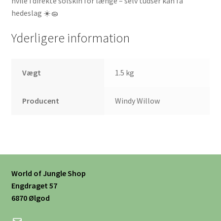
hvile i direkte solskin for længe – selv tudser kan få
hedeslag ☀️🧽
Yderligere information
Vægt
1.5 kg
Producent
Windy Willow
World of Jungle Shop
Engdraget 57
6870 Ølgod
Mail