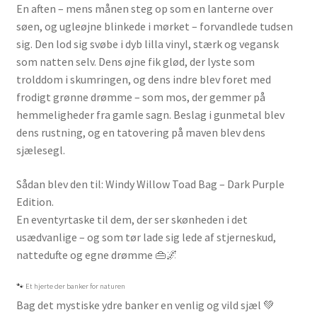
En aften – mens månen steg op som en lanterne over
søen, og ugleøjne blinkede i mørket – forvandlede tudsen
sig. Den lod sig svøbe i dyb lilla vinyl, stærk og vegansk
som natten selv. Dens øjne fik glød, der lyste som
trolddom i skumringen, og dens indre blev foret med
frodigt grønne drømme – som mos, der gemmer på
hemmeligheder fra gamle sagn. Beslag i gunmetal blev
dens rustning, og en tatovering på maven blev dens
sjælesegl.
Sådan blev den til: Windy Willow Toad Bag – Dark Purple
Edition.
En eventyrtaske til dem, der ser skønheden i det
usædvanlige – og som tør lade sig lede af stjerneskud,
nattedufte og egne drømme 👜🌌
🐾 Et hjerte der banker for naturen
Bag det mystiske ydre banker en venlig og vild sjæl 💚