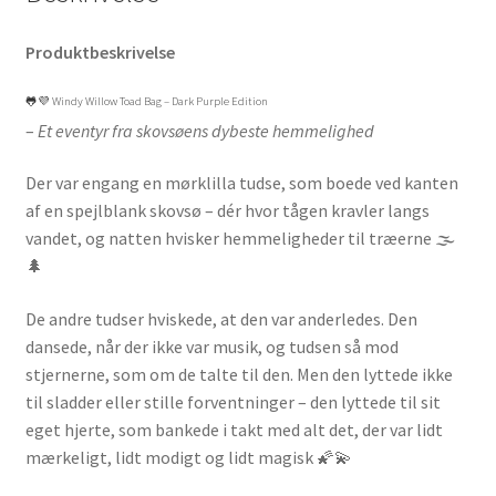
Produktbeskrivelse
🐸💜 Windy Willow Toad Bag – Dark Purple Edition
–
Et eventyr fra skovsøens dybeste hemmelighed
Der var engang en mørklilla tudse, som boede ved kanten
af en spejlblank skovsø – dér hvor tågen kravler langs
vandet, og natten hvisker hemmeligheder til træerne 🌫️
🌲
De andre tudser hviskede, at den var anderledes. Den
dansede, når der ikke var musik, og tudsen så mod
stjernerne, som om de talte til den. Men den lyttede ikke
til sladder eller stille forventninger – den lyttede til sit
eget hjerte, som bankede i takt med alt det, der var lidt
mærkeligt, lidt modigt og lidt magisk 🌠💫