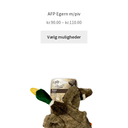
AFP Egern m/piv
Prisinterval:
kr.
90.00
–
kr.
110.00
kr.90.00
Dette
til
Vælg muligheder
vare
kr.110.00
har
flere
varianter.
Mulighederne
kan
vælges
på
varesiden