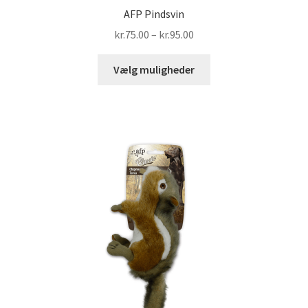
AFP Pindsvin
Prisinterval:
kr.
75.00
–
kr.
95.00
kr.75.00
Dette
til
Vælg muligheder
vare
kr.95.00
har
flere
varianter.
Mulighederne
kan
vælges
på
varesiden