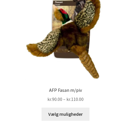
vælges
på
varesiden
AFP Fasan m/piv
Prisinterval:
kr.
90.00
–
kr.
110.00
kr.90.00
Dette
til
Vælg muligheder
vare
kr.110.00
har