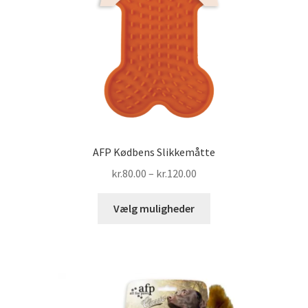
AFP Kødbens Slikkemåtte
Prisinterval:
kr.
80.00
–
kr.
120.00
kr.80.00
Dette
til
Vælg muligheder
vare
kr.120.00
har
flere
varianter.
Mulighederne
kan