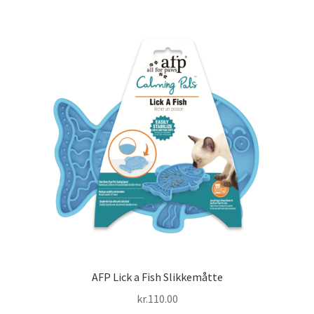
flere
varianter.
Mulighederne
kan
vælges
på
varesiden
AFP Lick a Fish Slikkemåtte
kr.
110.00