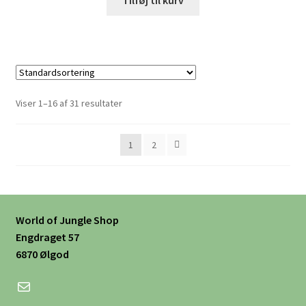
Tilføj til kurv
Viser 1–16 af 31 resultater
1
2
World of Jungle Shop
Engdraget 57
6870 Ølgod
Mail