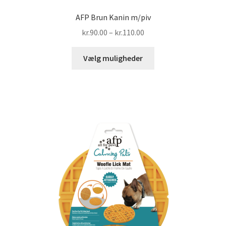
AFP Brun Kanin m/piv
Prisinterval:
kr.
90.00
–
kr.
110.00
kr.90.00
Dette
til
Vælg muligheder
vare
kr.110.00
har
flere
varianter.
Mulighederne
kan
vælges
på
varesiden