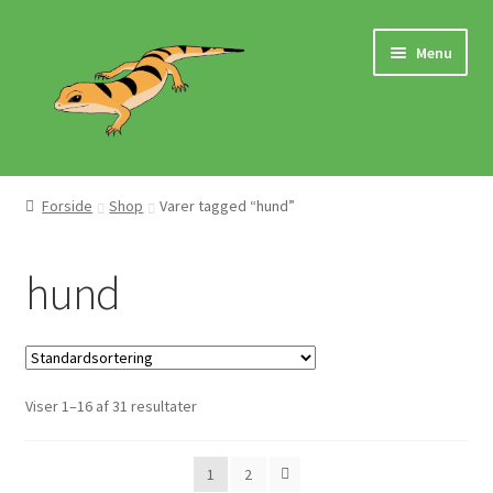
Spring
Spring
Menu
til
til
navigation
indhold
Hjem
Forside
Shop
Varer tagged “hund”
Butik
hund
Mærker
Pasningsvejledninger
Viser 1–16 af 31 resultater
1
2