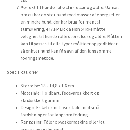
Perfekt til hunde i alle størrelser og aldre
: Uanset
om du har en stor hund med masser af energi eller
en mindre hund, der har brug for mental
stimulering, er AFP Lick a Fish Slikkemåtte
velegnet til hunde i alle størrelser og aldre. Måtten
kan tilpasses til alle typer måltider og godbidder,
så enhver hund kan få gavn af den langsomme
fodringsmetode.
Specifikationer:
Størrelse: 18 x 14,8 x 1,6 cm
Materiale: Holdbart, fødevaresikkert og
skridsikkert gummi
Design: Fiskeformet overflade med små
fordybninger for langsom fodring
Rengøring: Tåler opvaskemaskine eller let
rengøring under vand