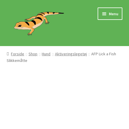
Spring
Spring
Menu
til
til
navigation
indhold
Hjem
Forside
Shop
Hund
Aktiveringslegetøj
AFP Lick a Fish
Slikkemåtte
Butik
Mærker
Pasningsvejledninger