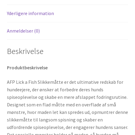
Yderligere information
Anmeldelser (0)
Beskrivelse
Produktbeskrivelse
AFP Lick a Fish Slikkemåtte er det ultimative redskab for
hundeejere, der ønsker at forbedre deres hunds
spiseoplevelse og skabe en mere afslappet fodringsrutine.
Designet som en flad måtte med en overflade af små
mønstre, hvor maden let kan spredes ud, opmuntrer denne
slikkemåtte til langsom spisning og skaber en
udfordrende spiseoplevelse, der engagerer hundens sanser.
Det specielle mønster holder på maden, så hunden må