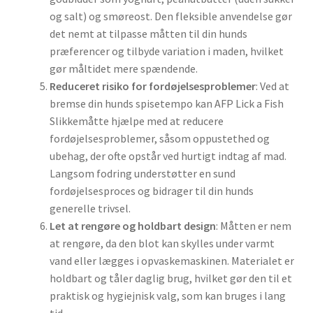
og salt) og smøreost. Den fleksible anvendelse gør
det nemt at tilpasse måtten til din hunds
præferencer og tilbyde variation i maden, hvilket
gør måltidet mere spændende.
Reduceret risiko for fordøjelsesproblemer
: Ved at
bremse din hunds spisetempo kan AFP Lick a Fish
Slikkemåtte hjælpe med at reducere
fordøjelsesproblemer, såsom oppustethed og
ubehag, der ofte opstår ved hurtigt indtag af mad.
Langsom fodring understøtter en sund
fordøjelsesproces og bidrager til din hunds
generelle trivsel.
Let at rengøre og holdbart design
: Måtten er nem
at rengøre, da den blot kan skylles under varmt
vand eller lægges i opvaskemaskinen. Materialet er
holdbart og tåler daglig brug, hvilket gør den til et
praktisk og hygiejnisk valg, som kan bruges i lang
tid.