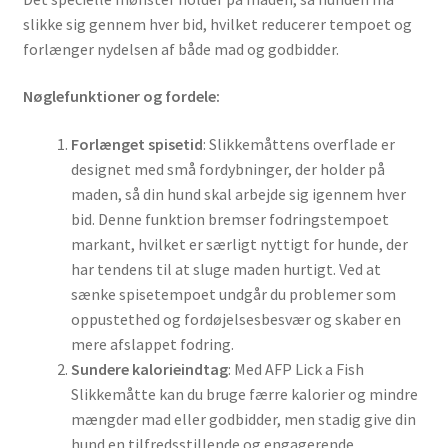
slikke sig gennem hver bid, hvilket reducerer tempoet og
forlænger nydelsen af både mad og godbidder.
Nøglefunktioner og fordele:
Forlænget spisetid
: Slikkemåttens overflade er
designet med små fordybninger, der holder på
maden, så din hund skal arbejde sig igennem hver
bid. Denne funktion bremser fodringstempoet
markant, hvilket er særligt nyttigt for hunde, der
har tendens til at sluge maden hurtigt. Ved at
sænke spisetempoet undgår du problemer som
oppustethed og fordøjelsesbesvær og skaber en
mere afslappet fodring.
Sundere kalorieindtag
: Med AFP Lick a Fish
Slikkemåtte kan du bruge færre kalorier og mindre
mængder mad eller godbidder, men stadig give din
hund en tilfredsstillende og engagerende