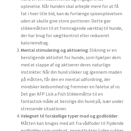
oplevelse. Når hunden skal arbejde mere for at få
fat i hver lille bid, kan du forlænge spiseoplevelsen
uden at skulle give store portioner. Dette gør
slikkemåtten til et fremragende værktøj til hunde,
der har brug for vægtkontrol eller reduceret
kalorieindtag.
Mental stimulering og aktivering
: Slikning er en
beroligende aktivitet for hunde, som hjælper dem
med at slappe af og aktiverer deres naturlige
instinkter. Når din hund slikker sig igennem maden
på måtten, får den en mental udfordring, der
mindsker kedsomhed og fremmer en følelse af ro.
Det gør AFP Lick a Fish Slikkemåtte til en
fantastisk måde at berolige din hund på, især under
stressende situationer.
Velegnet til forskellige typer mad og godbidder
:
Måtten kan bruges med alt fra vådfoder til flydende
godbidder som yoghurt, peanutbutter (uden sukker