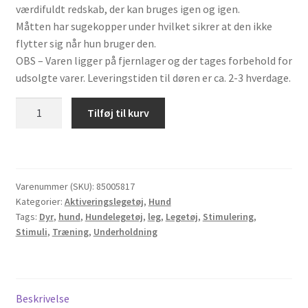
værdifuldt redskab, der kan bruges igen og igen.
Måtten har sugekopper under hvilket sikrer at den ikke
flytter sig når hun bruger den.
OBS – Varen ligger på fjernlager og der tages forbehold for
udsolgte varer. Leveringstiden til døren er ca. 2-3 hverdage.
AFP
Tilføj til kurv
Lick
a
Fish
Slikkemåtte
Varenummer (SKU):
85005817
antal
Kategorier:
Aktiveringslegetøj
,
Hund
Tags:
Dyr
,
hund
,
Hundelegetøj
,
leg
,
Legetøj
,
Stimulering
,
Stimuli
,
Træning
,
Underholdning
Beskrivelse