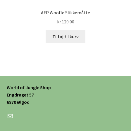
AFP Woofle Slikkemåtte
kr.
120.00
Tilføj til kurv
World of Jungle Shop
Engdraget 57
6870 Ølgod
Mail