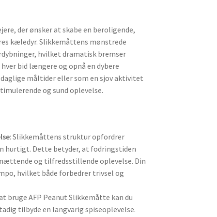
jere, der ønsker at skabe en beroligende,
eres kæledyr. Slikkemåttens mønstrede
fordybninger, hvilket dramatisk bremser
e hver bid længere og opnå en dybere
glige måltider eller som en sjov aktivitet
timulerende og sund oplevelse.
lse
: Slikkemåttens struktur opfordrer
en hurtigt. Dette betyder, at fodringstiden
mættende og tilfredsstillende oplevelse. Din
mpo, hvilket både forbedrer trivsel og
d at bruge AFP Peanut Slikkemåtte kan du
dig tilbyde en langvarig spiseoplevelse.