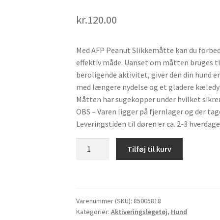
kr.
120.00
Med AFP Peanut Slikkemåtte kan du forbedr
effektiv måde. Uanset om måtten bruges ti
beroligende aktivitet, giver den din hund e
med længere nydelse og et gladere kæledyr
Måtten har sugekopper under hvilket sikrer 
OBS – Varen ligger på fjernlager og der tag
Leveringstiden til døren er ca. 2-3 hverdage
AFP
Tilføj til kurv
Peanut
Slikkemåtte
antal
Varenummer (SKU):
85005818
Kategorier:
Aktiveringslegetøj
,
Hund