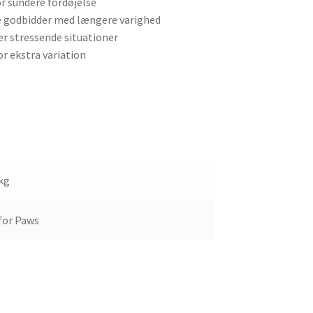
r sundere fordøjelse
ere godbidder med længere varighed
er stressende situationer
r ekstra variation
 kg
 for Paws