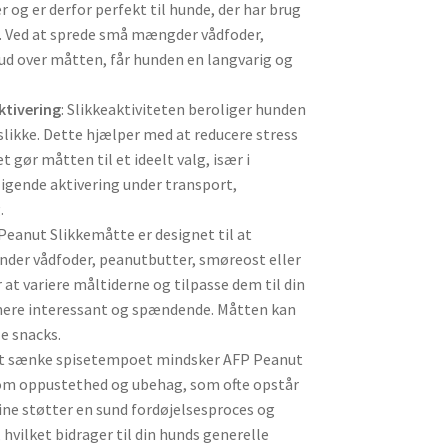
og er derfor perfekt til hunde, der har brug
e. Ved at sprede små mængder vådfoder,
 ud over måtten, får hunden en langvarig og
ktivering
: Slikkeaktiviteten beroliger hunden
slikke. Dette hjælper med at reducere stress
 gør måtten til et ideelt valg, især i
ligende aktivering under transport,
.
 Peanut Slikkemåtte er designet til at
nder vådfoder, peanutbutter, smøreost eller
 at variere måltiderne og tilpasse dem til din
 mere interessant og spændende. Måtten kan
le snacks.
 at sænke spisetempoet mindsker AFP Peanut
som oppustethed og ubehag, som ofte opstår
ine støtter en sund fordøjelsesproces og
hvilket bidrager til din hunds generelle