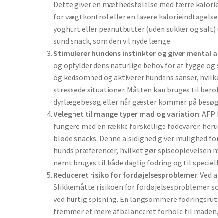
Dette giver en mæthedsfølelse med færre kalorier 
for vægtkontrol eller en lavere kalorieindtagels
yoghurt eller peanutbutter (uden sukker og salt)
sund snack, som den vil nyde længe.
Stimulerer hundens instinkter og giver mental a
og opfylder dens naturlige behov for at tygge og 
og kedsomhed og aktiverer hundens sanser, hvilket
stressede situationer. Måtten kan bruges til bero
dyrlægebesøg eller når gæster kommer på besøg
Velegnet til mange typer mad og variation
: AFP
fungere med en række forskellige fødevarer, heru
bløde snacks. Denne alsidighed giver mulighed for
hunds præferencer, hvilket gør spiseoplevelsen
nemt bruges til både daglig fodring og til speciel
Reduceret risiko for fordøjelsesproblemer
: Ved
Slikkemåtte risikoen for fordøjelsesproblemer 
ved hurtig spisning. En langsommere fodringsrut
fremmer et mere afbalanceret forhold til maden, 