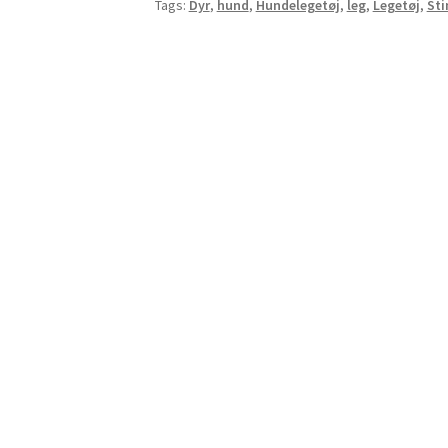
Tags:
Dyr
,
hund
,
Hundelegetøj
,
leg
,
Legetøj
,
Sti