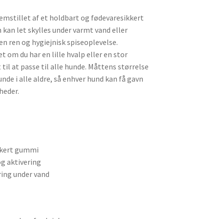
remstillet af et holdbart og fødevaresikkert
 kan let skylles under varmt vand eller
en ren og hygiejnisk spiseoplevelse.
et om du har en lille hvalp eller en stor
il at passe til alle hunde. Måttens størrelse
nde i alle aldre, så enhver hund kan få gavn
heder.
ikkert gummi
g aktivering
ring under vand