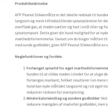
Produktbeskrivelse
AFP Peanut Slikkemåtte er det ideelle redskab til hundee
langsom og mere tilfredsstillende spiseoplevelse for d
overflade gør, at maden sætter sig fast i små riller og 
spisetempoet. Dette giver din hund mulighed for at nyd
mæthedsfornemmelse. Uanset om du bruger måtten til da
med sunde godbidder, giver AFP Peanut Slikkemåtte en s
Nøglefunktioner og fordele:
Forlænget spisetid for øget mæthedsfornemme
hunden til at slikke maden i stedet for at sluge d
forlænges markant, hvilket resulterer i en mere 
hund kan nyde måltidet langsomt og i sit eget te
reducerer risikoen for overspisning.
Mindre kalorieindtag og sundere godbidder
: Ve
reducere mængden af mad eller godbidder, men sta