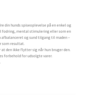
e din hunds spiseoplevelse på en enkel og
l fodring, mental stimulering eller som en
n afbalanceret og sund tilgang til maden –
 som resultat.
at den ikke flytter sig når hun bruger den.
es forbehold for udsolgte varer.
.