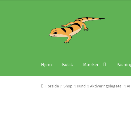
Spring
Spring
til
til
navigation
indhold
Hjem
Butik
Mærker
Pasnin
Forside
Shop
Hund
Aktiveringslegetøj
AF