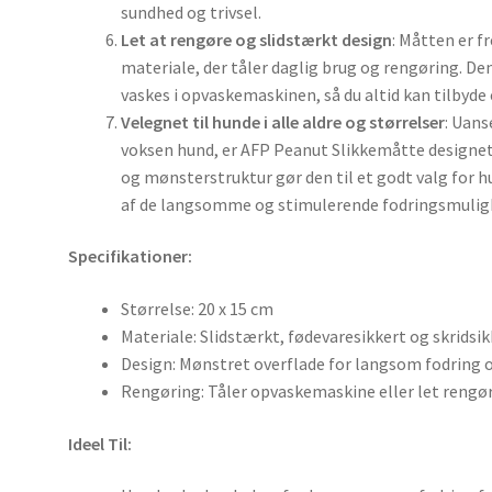
sundhed og trivsel.
Let at rengøre og slidstærkt design
: Måtten er f
materiale, der tåler daglig brug og rengøring. Den
vaskes i opvaskemaskinen, så du altid kan tilbyde 
Velegnet til hunde i alle aldre og størrelser
: Uans
voksen hund, er AFP Peanut Slikkemåtte designet t
og mønsterstruktur gør den til et godt valg for hu
af de langsomme og stimulerende fodringsmulig
Specifikationer:
Størrelse: 20 x 15 cm
Materiale: Slidstærkt, fødevaresikkert og skrids
Design: Mønstret overflade for langsom fodring o
Rengøring: Tåler opvaskemaskine eller let rengø
Ideel Til: