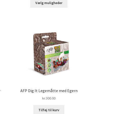
Dette
til
Vælg muligheder
vare
kr.95.00
har
flere
varianter.
Mulighederne
kan
vælges
på
varesiden
v
AFP Dig It Legemåtte med Egern
kr.
300.00
Tilføj til kurv