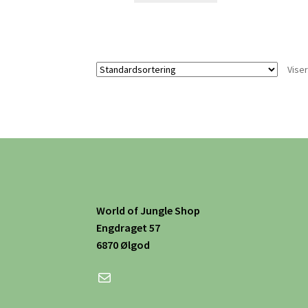
Viser
World of Jungle Shop
Engdraget 57
6870 Ølgod
Mail