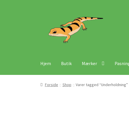
Spring
Spring
til
til
navigation
indhold
Hjem
Butik
Mærker
Pasnin
Forside
Shop
Varer tagged “Underholdning”