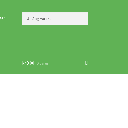
Søg
Søg
ger
efter:
kr.
0.00
0 varer