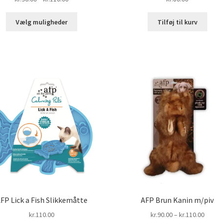
kr.90.00
Dette
til
Vælg muligheder
Tilføj til kurv
vare
kr.110.00
har
flere
varianter.
Mulighederne
kan
vælges
på
varesiden
FP Lick a Fish Slikkemåtte
AFP Brun Kanin m/piv
Prisi
kr.
110.00
kr.
90.00
–
kr.
110.00