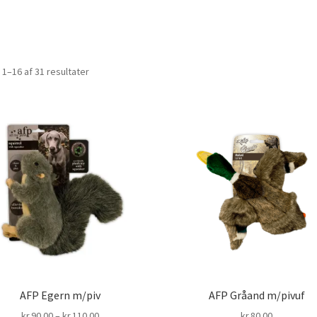
 1–16 af 31 resultater
AFP Egern m/piv
AFP Gråand m/pivuf
Prisinterval:
kr.
90.00
–
kr.
110.00
kr.
80.00