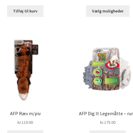
kr.90
D
til
Tilføj til kurv
Vælg muligheder
v
kr.11
ha
fl
va
M
k
v
p
va
AFP Ræv m/piv
AFP Dig It Legemåtte – ru
kr.
110.00
kr.
175.00