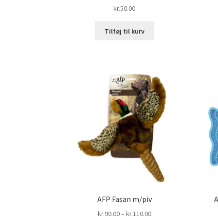
kr.
50.00
Tilføj til kurv
AFP Fasan m/piv
A
Prisinterval:
kr.
90.00
–
kr.
110.00