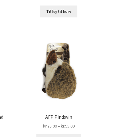
.00
ette
Tilføj til kurv
are
0.00
r
ere
rianter.
ulighederne
an
ælges
å
residen
nd
AFP Pindsvin
Prisinterval:
kr.
75.00
–
kr.
95.00
kr.75.00