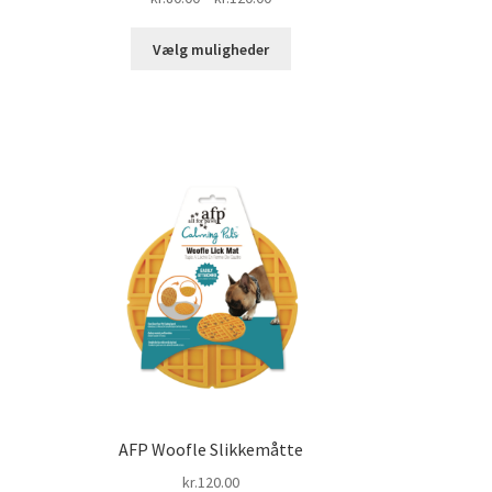
kr.80.00
Dette
til
Vælg muligheder
vare
kr.120.00
har
flere
varianter.
Mulighederne
kan
vælges
på
varesiden
AFP Woofle Slikkemåtte
nterval:
kr.
120.00