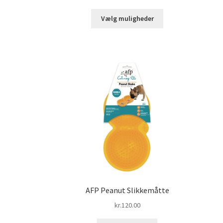
kr.90.00
Dette
til
Vælg muligheder
vare
kr.110.00
har
flere
varianter.
Mulighederne
kan
vælges
på
varesiden
AFP Peanut Slikkemåtte
kr.
120.00