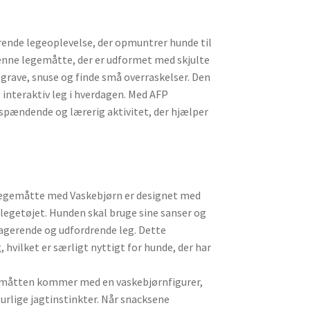
ende legeoplevelse, der opmuntrer hunde til
Denne legemåtte, der er udformet med skjulte
grave, snuse og finde små overraskelser. Den
g interaktiv leg i hverdagen. Med AFP
spændende og lærerig aktivitet, der hjælper
Legemåtte med Vaskebjørn er designet med
egetøjet. Hunden skal bruge sine sanser og
gagerende og udfordrende leg. Dette
 hvilket er særligt nyttigt for hunde, der har
emåtten kommer med en vaskebjørnfigurer,
turlige jagtinstinkter. Når snacksene