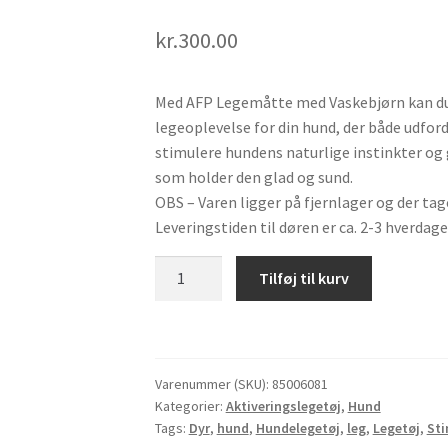
kr.
300.00
Med AFP Legemåtte med Vaskebjørn kan du
legeoplevelse for din hund, der både udford
stimulere hundens naturlige instinkter og 
som holder den glad og sund.
OBS – Varen ligger på fjernlager og der tag
Leveringstiden til døren er ca. 2-3 hverdage
AFP
Tilføj til kurv
Dig
it
Legemåtte
med
Varenummer (SKU):
85006081
Vaskebjørn
Kategorier:
Aktiveringslegetøj
,
Hund
antal
Tags:
Dyr
,
hund
,
Hundelegetøj
,
leg
,
Legetøj
,
Sti