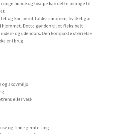
r unge hunde og hvalpe kan dette bidrage til
er.
 let og kan nemt foldes sammen, hvilket gør
i hjemmet. Dette gør den til et fleksibelt
de inden- og udendørs. Den kompakte størrelse
e er i brug.
rn og skovmiljø
leg
trens eller vask
nuse og finde gemte ting