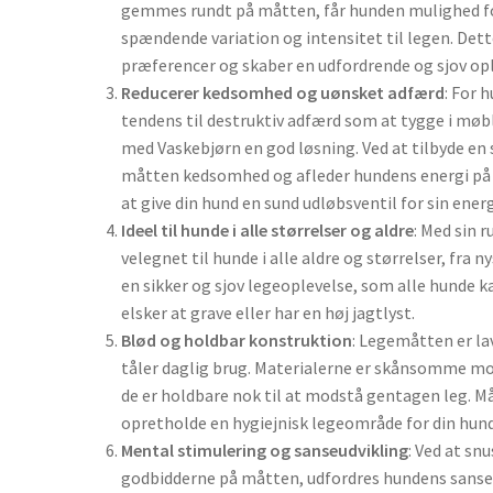
gemmes rundt på måtten, får hunden mulighed for
spændende variation og intensitet til legen. Dett
præferencer og skaber en udfordrende og sjov opl
Reducerer kedsomhed og uønsket adfærd
: For 
tendens til destruktiv adfærd som at tygge i møbl
med Vaskebjørn en god løsning. Ved at tilbyde en
måtten kedsomhed og afleder hundens energi på e
at give din hund en sund udløbsventil for sin energ
Ideel til hunde i alle størrelser og aldre
: Med sin 
velegnet til hunde i alle aldre og størrelser, fra 
en sikker og sjov legeoplevelse, som alle hunde ka
elsker at grave eller har en høj jagtlyst.
Blød og holdbar konstruktion
: Legemåtten er la
tåler daglig brug. Materialerne er skånsomme m
de er holdbare nok til at modstå gentagen leg. Må
opretholde en hygiejnisk legeområde for din hund
Mental stimulering og sanseudvikling
: Ved at sn
godbidderne på måtten, udfordres hundens sanser