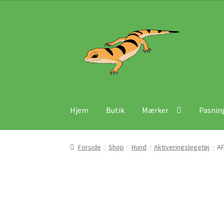
Spring
Spring
til
til
navigation
indhold
Hjem
Butik
Mærker
Pasnin
Forside
Shop
Hund
Aktiveringslegetøj
AF