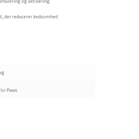
timulering og aktivering
itet, der reducerer kedsomhed
 kg
 for Paws