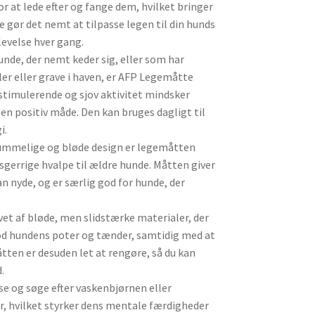
 at lede efter og fange dem, hvilket bringer
e gør det nemt at tilpasse legen til din hunds
evelse hver gang.
hunde, der nemt keder sig, eller som har
er eller grave i haven, er AFP Legemåtte
 stimulerende og sjov aktivitet mindsker
n positiv måde. Den kan bruges dagligt til
i.
rummelige og bløde design er legemåtten
nysgerrige hvalpe til ældre hunde. Måtten giver
n nyde, og er særlig god for hunde, der
vet af bløde, men slidstærke materialer, der
od hundens poter og tænder, samtidig med at
tten er desuden let at rengøre, så du kan
.
use og søge efter vaskenbjørnen eller
, hvilket styrker dens mentale færdigheder