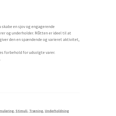
 skabe en sjov og engagerende
rer og underholder. Måtten er ideel til at
giver den en spændende og varieret aktivitet,
es forbehold for udsolgte varer.
.
mulering
,
Stimuli
,
Træning
,
Underholdning