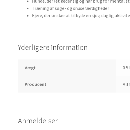
Hunde, der let keder sig og har brug for mental s
Træning af søge- og snusefærdigheder
Ejere, der ønsker at tilbyde en sjov, daglig aktiv
Yderligere information
Vægt
0.5
Producent
All
Anmeldelser