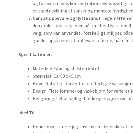
og forbedrer dens koncentrationsevne. Særligt fo
en sund udvikling af sanser og mentale færdighed
Nem at opbevare og flytte rundt
: Legemåtten er
den praktisk at tage med på tur eller flytte rundt 
valg, som kan anvendes i forskellige miljøer, bå
gør det også nemt at opbevare måtten, når den ikk
Specifikationer:
Materiale: Blød og slidstærk stof
Størrelse: Ca. 60 x 45 cm
Farve: Naturlige farver for at efterligne vaskebjø
Design: Flere lommer og vaskebjørn for varieret 
Rengøring: Let at vedligeholde og rengøre ved ple
Ideel Til:
Hunde med stærke jagtinstinkter, der elsker at s