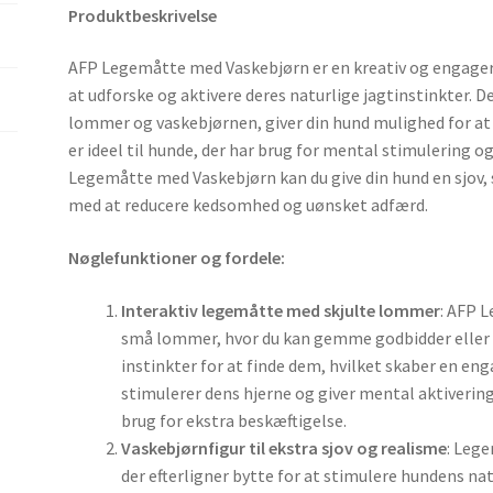
Produktbeskrivelse
AFP Legemåtte med Vaskebjørn er en kreativ og engager
at udforske og aktivere deres naturlige jagtinstinkter. 
lommer og vaskebjørnen, giver din hund mulighed for at 
er ideel til hunde, der har brug for mental stimulering o
Legemåtte med Vaskebjørn kan du give din hund en sjov, 
med at reducere kedsomhed og uønsket adfærd.
Nøglefunktioner og fordele:
Interaktiv legemåtte med skjulte lommer
: AFP 
små lommer, hvor du kan gemme godbidder eller l
instinkter for at finde dem, hvilket skaber en en
stimulerer dens hjerne og giver mental aktivering,
brug for ekstra beskæftigelse.
Vaskebjørnfigur til ekstra sjov og realisme
: Leg
der efterligner bytte for at stimulere hundens na