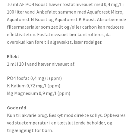
10 ml AF PO4 Boost hæver fosfatniveauet med 0,4 mg/l i
100 liter vand. Anbefalet sammen med
Aquaforest
Micro,
Aquaforest
N Boost og
Aquaforest
K Boost. Absorberende
filtermaterialer som zeolit og/eller carbon kan reducere
effektiviteten. Fosfatniveauet bør kontrolleres, da
overskud kan føre til algevækst, især rødalger.
Effekt
1 ml i 10 l vand hæver niveauet af:
PO4 fosfat 0,4 mg/l (ppm)
K Kalium 0,72 mg/l (ppm)
Mg Magnesium 0,9 mg/l (ppm)
Gode råd
Kun til akvarie brug.
Beskyt mod direkte sollys. Opbevares
ved stuetemperatur i en tætsluttende beholder, og
tilgængeligt for børn.