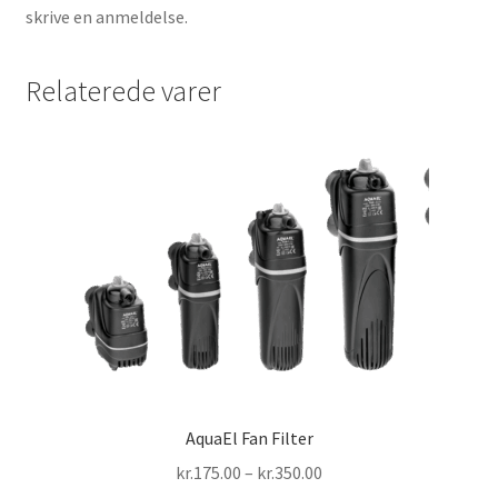
skrive en anmeldelse.
Relaterede varer
AquaEl Fan Filter
Prisinterval:
kr.
175.00
–
kr.
350.00