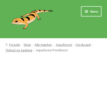
Spring
Spring
Menu
til
til
navigation
indhold
Hjem
Forside
Shop
Alle mærker
Aquaforest
Ferskvand
Tilskud og gødning
Aquaforest Po4 Boost
Butik
Mærker
Pasningsvejledninger