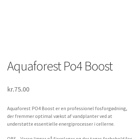
Aquaforest Po4 Boost
kr.
75.00
Aquaforest PO4 Boost er en professionel fosforgødning,
der fremmer optimal vækst af vandplanter ved at
understøtte essentielle energiprocesser i cellerne.
OBS – Varen ligger på fjernlager og der tages forbehold for