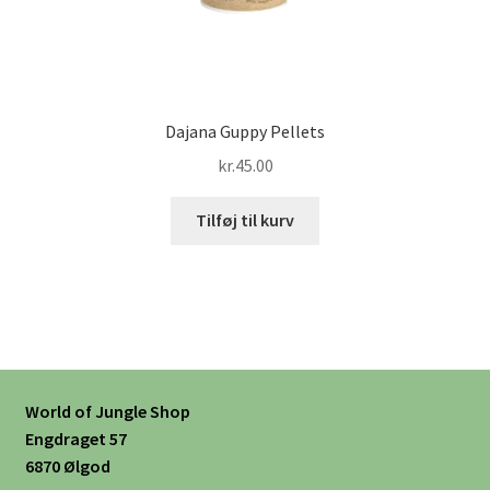
Dajana Guppy Pellets
kr.
45.00
Tilføj til kurv
World of Jungle Shop
Engdraget 57
6870 Ølgod