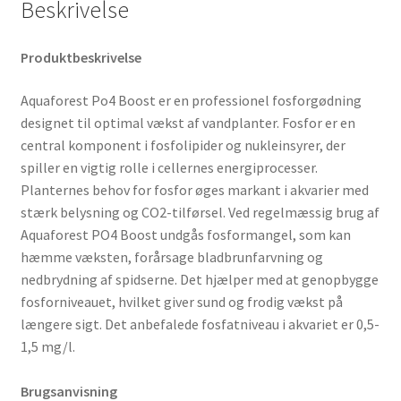
Beskrivelse
Produktbeskrivelse
Aquaforest Po4 Boost er en p
rofessionel fosforgødning
designet til optimal vækst af vandplanter. Fosfor er en
central komponent i fosfolipider og nukleinsyrer, der
spiller en vigtig rolle i cellernes energiprocesser.
Planternes behov for fosfor øges markant i akvarier med
stærk belysning og CO2-tilførsel. Ved regelmæssig brug af
Aquaforest PO4 Boost undgås fosformangel, som kan
hæmme væksten, forårsage bladbrunfarvning og
nedbrydning af spidserne. Det hjælper med at genopbygge
fosforniveauet, hvilket giver sund og frodig vækst på
længere sigt. Det anbefalede fosfatniveau i akvariet er 0,5-
1,5 mg/l.
Brugsanvisning