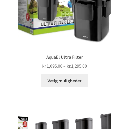
AquaEl Ultra Filter
Prisinterval:
kr.
1,095.00
–
kr.
1,295.00
kr.1,095.00
Dette
til
Vælg muligheder
vare
kr.1,295.00
har
flere
varianter.
Mulighederne
kan
vælges