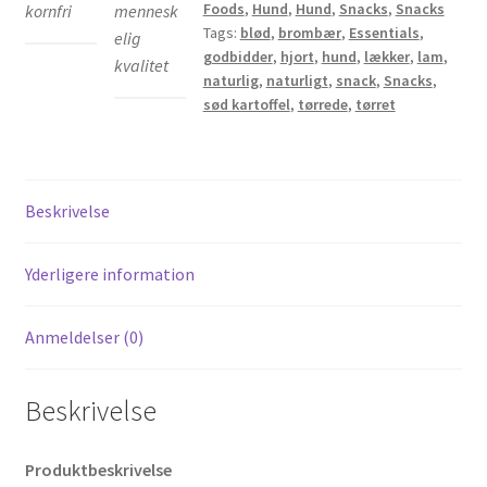
Foods
,
Hund
,
Hund
,
Snacks
,
Snacks
kornfri
mennesk
Tags:
blød
,
brombær
,
Essentials
,
elig
godbidder
,
hjort
,
hund
,
lækker
,
lam
,
kvalitet
naturlig
,
naturligt
,
snack
,
Snacks
,
sød kartoffel
,
tørrede
,
tørret
Beskrivelse
Yderligere information
Anmeldelser (0)
Beskrivelse
Produktbeskrivelse