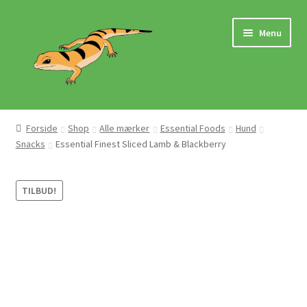
Spring
Spring
Menu
til
til
navigation
indhold
Hjem
Forside
Shop
Alle mærker
Essential Foods
Hund
Snacks
Essential Finest Sliced Lamb & Blackberry
Butik
Mærker
TILBUD!
Pasningsvejledninger