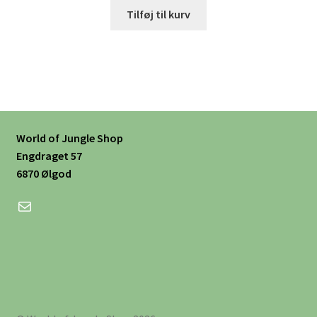
Tilføj til kurv
World of Jungle Shop
Engdraget 57
6870 Ølgod
Mail