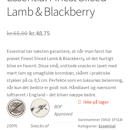
Lamb & Blackberry
Den
Den
kr.
65.00
kr.
48.75
oprindelige
aktuelle
Essential tør næsten garantere, at når man først har
pris
pris
prøvet Finest Sliced Lamb & Blackberry, vil det hurtigt
var:
er:
blive en favorit. Disse små, snittede snacks er lavet med
mørt lam og smagfulde brombær, skåret i praktiske
kr.65.00.
kr.48.75.
stykker på ca. 0,5 cm. Perfekte som en luksuriøs belønning,
når kun det bedste er godt nok. Håndlavet og nænsomt
lufttørret i England – det bliver næppe bedre.
Ikke på lager
BOF
Approved
Varenummer (SKU):
EFSLB
100%
Snacks af
Kategorier:
Essential