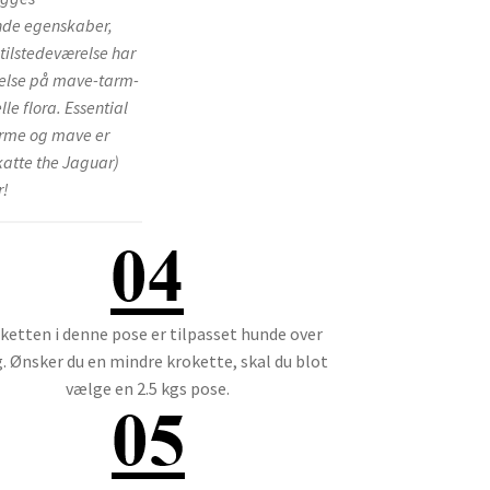
de egenskaber,
 tilstedeværelse har
delse på mave-tarm-
le flora. Essential
arme og mave er
(katte the Jaguar)
r!
ketten i denne pose er tilpasset hunde over
. Ønsker du en mindre krokette, skal du blot
vælge en 2.5 kgs pose.