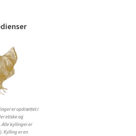
edienser
inger er opdrættet i
er etiske og
 Alle kyllinger er
). Kylling er en