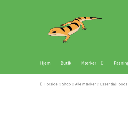
Spring
Spring
til
til
navigation
indhold
Hjem
Butik
Mærker
Pasnin
Forside
Shop
Alle mærker
Essential Foods