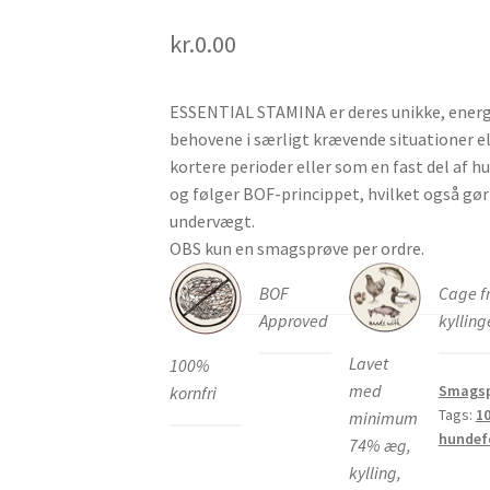
kr.
0.00
ESSENTIAL STAMINA er deres unikke, energ
behovene i særligt krævende situationer ell
kortere perioder eller som en fast del af 
og følger BOF-princippet, hvilket også gør d
undervægt.
OBS kun en smagsprøve per ordre.
BOF
Cage f
Approved
kylling
Lavet
100%
med
Smagsp
kornfri
Tags:
10
minimum
hundef
74% æg,
kylling,