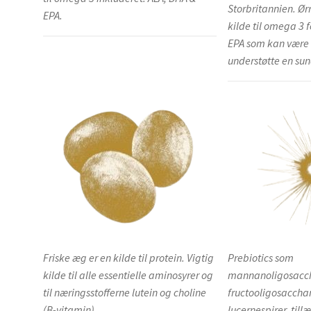
Storbritannien. Ør
EPA.
kilde til omega 3 
EPA som kan være 
understøtte en sun
Friske æg er en kilde til protein. Vigtig
Prebiotics som
kilde til alle essentielle aminosyrer og
mannanoligosacch
til næringsstofferne lutein og choline
fructooligosaccha
(B-vitamin)
lucernespirer, til