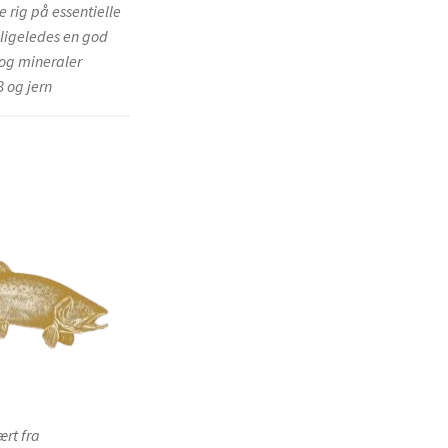
 rig på essentielle
 ligeledes en god
r og mineraler
 og jern
ært fra