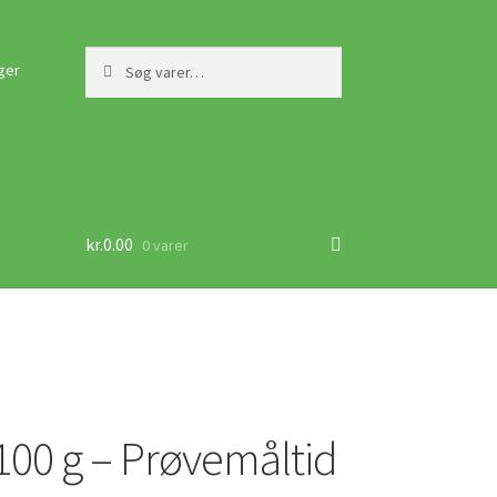
Søg
Søg
ger
efter:
kr.
0.00
0 varer
100 g – Prøvemåltid