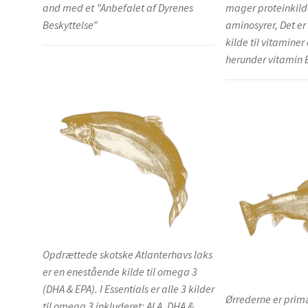
and med et ”Anbefalet af Dyrenes
mager proteinkilde
Beskyttelse”
aminosyrer, Det er
kilde til vitamine
herunder vitamin B
Opdrættede skotske Atlanterhavs laks
er en enestående kilde til omega 3
(DHA & EPA). I Essentials er alle 3 kilder
Ørrederne er prim
til omega 3 inkluderet: ALA, DHA &