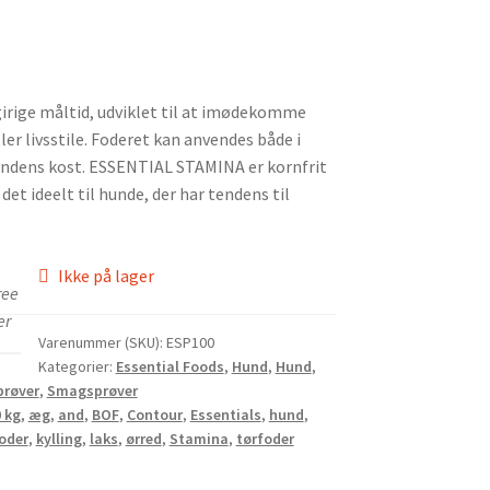
irige måltid, udviklet til at imødekomme
er livsstile. Foderet kan anvendes både i
hundens kost. ESSENTIAL STAMINA er kornfrit
et ideelt til hunde, der har tendens til
Ikke på lager
ree
er
Varenummer (SKU):
ESP100
Kategorier:
Essential Foods
,
Hund
,
Hund
,
røver
,
Smagsprøver
 kg
,
æg
,
and
,
BOF
,
Contour
,
Essentials
,
hund
,
oder
,
kylling
,
laks
,
ørred
,
Stamina
,
tørfoder