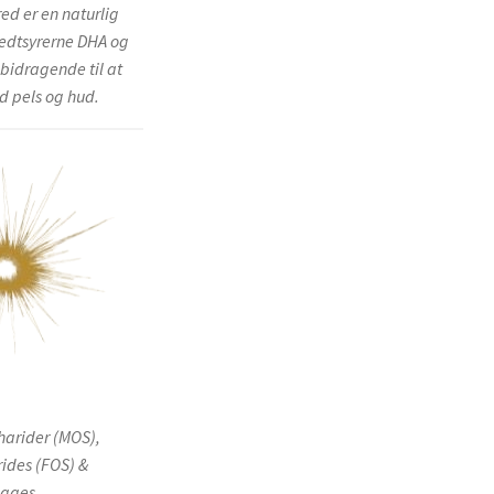
red er en naturlig
fedtsyrerne DHA og
bidragende til at
d pels og hud.
arider (MOS),
rides (FOS) &
lægges