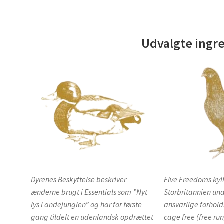
Udvalgte ingr
Dyrenes Beskyttelse beskriver
Five Freedoms kyll
ænderne brugt i Essentials som ”Nyt
Storbritannien und
lys i andejunglen” og har for første
ansvarlige forhold.
gang tildelt en udenlandsk opdrættet
cage free (free run