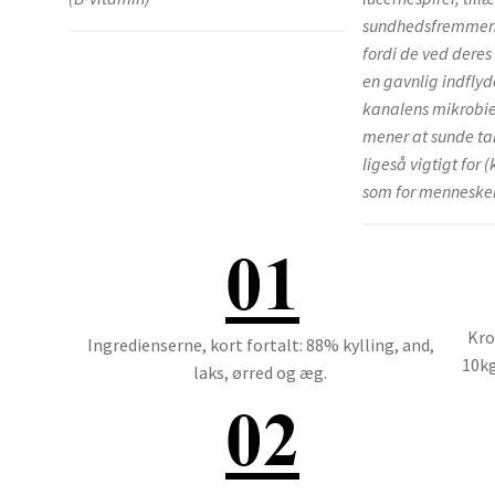
sundhedsfremmen
fordi de ved deres
en gavnlig indfly
kanalens mikrobiel
mener at sunde t
ligeså vigtigt for 
som for menneske
Kro
Ingredienserne, kort fortalt: 88% kylling, and,
10kg
laks, ørred og æg.