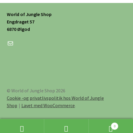
World of Jungle Shop
Engdraget 57
6870 Ølgod
Mail
© World of Jungle Shop 2026
Cookie -og privatlivspolitik hos World of Jungle
Shop
Lavet med WooCommerce
.
0
Søg
Søg