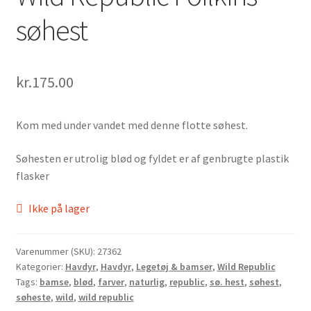
søhest
kr.
175.00
Kom med under vandet med denne flotte søhest.
Søhesten er utrolig blød og fyldet er af genbrugte plastik
flasker
Ikke på lager
Varenummer (SKU):
27362
Kategorier:
Havdyr
,
Havdyr
,
Legetøj & bamser
,
Wild Republic
Tags:
bamse
,
blød
,
farver
,
naturlig
,
republic
,
sø. hest
,
søhest
,
søheste
,
wild
,
wild republic