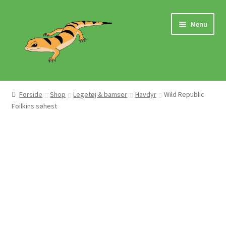
Spring
Spring
Menu
til
til
navigation
indhold
Hjem
Forside
Shop
Legetøj & bamser
Havdyr
Wild Republic
Foilkins søhest
Butik
Mærker
Pasningsvejledninger