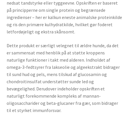
nedsat tandstyrke eller tyggeevne. Opskriften er baseret
på principperne om single protein og begrænsede
ingredienser – her er kalkun eneste animalske proteinkilde
og ris den primære kulhydratkilde, hvilket gør foderet
letfordøjeligt og ekstra skånsomt.
Dette produkt er særligt velegnet til ældre hunde, da det
er sammensat med henblik på at støtte kroppens
naturlige funktioner i takt med alderen. Indholdet af
omega-3-fedtsyrer fra lakseolie og algeekstrakt bidrager
til sund hud og pels, mens tilskud af glucosamin og
chondroitinsulfat understøtter sunde led og
bevægelighed. Derudover indeholder opskriften et
naturligt forekommende kompleks af mannan-
oligosaccharider og beta-glucaner fra gær, som bidrager
til et styrket immunforsvar.