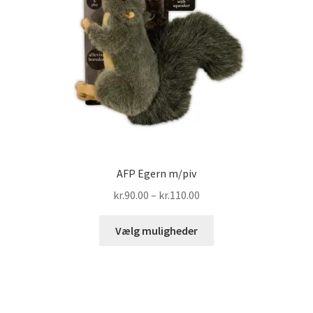
AFP Egern m/piv
Prisinterval:
kr.
90.00
–
kr.
110.00
kr.90.00
Dette
til
Vælg muligheder
vare
kr.110.00
har
flere
varianter.
Mulighederne