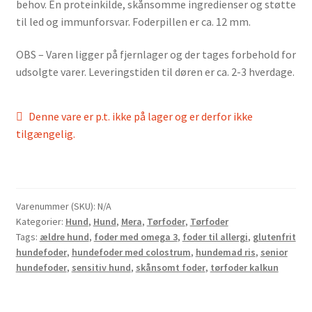
behov. Én proteinkilde, skånsomme ingredienser og støtte
til led og immunforsvar. Foderpillen er ca. 12 mm.
OBS – Varen ligger på fjernlager og der tages forbehold for
udsolgte varer. Leveringstiden til døren er ca. 2-3 hverdage.
Denne vare er p.t. ikke på lager og er derfor ikke
tilgængelig.
Varenummer (SKU):
N/A
Kategorier:
Hund
,
Hund
,
Mera
,
Tørfoder
,
Tørfoder
Tags:
ældre hund
,
foder med omega 3
,
foder til allergi
,
glutenfrit
hundefoder
,
hundefoder med colostrum
,
hundemad ris
,
senior
hundefoder
,
sensitiv hund
,
skånsomt foder
,
tørfoder kalkun