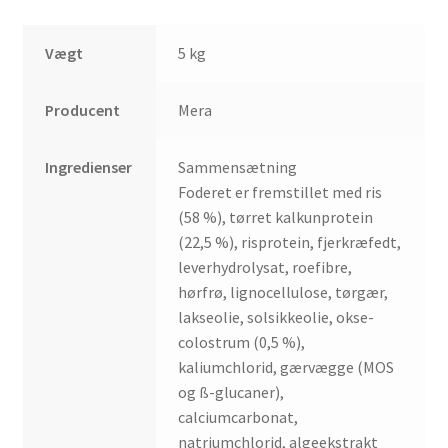
Vægt
5 kg
Producent
Mera
Ingredienser
Sammensætning
Foderet er fremstillet med ris
(58 %), tørret kalkunprotein
(22,5 %), risprotein, fjerkræfedt,
leverhydrolysat, roefibre,
hørfrø, lignocellulose, tørgær,
lakseolie, solsikkeolie, okse-
colostrum (0,5 %),
kaliumchlorid, gærvægge (MOS
og ß-glucaner),
calciumcarbonat,
natriumchlorid, algeekstrakt