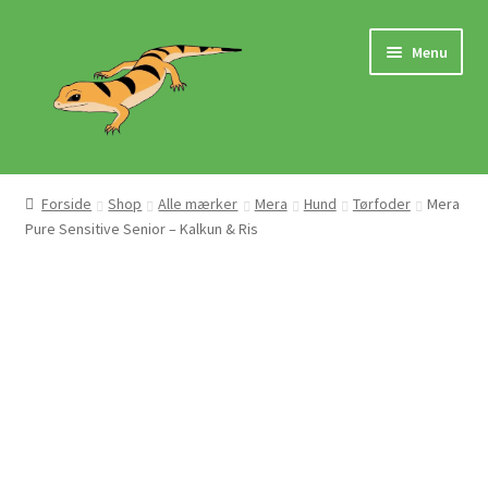
Spring
Spring
Menu
til
til
navigation
indhold
Hjem
Forside
Shop
Alle mærker
Mera
Hund
Tørfoder
Mera
Pure Sensitive Senior – Kalkun & Ris
Butik
Mærker
Pasningsvejledninger