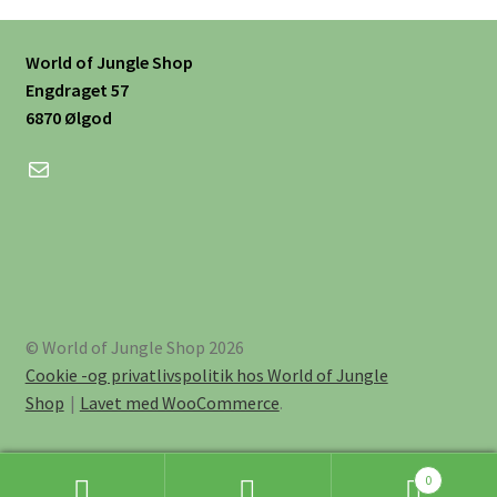
kan
vælges
World of Jungle Shop
på
Engdraget 57
varesiden
6870 Ølgod
Mail
© World of Jungle Shop 2026
Cookie -og privatlivspolitik hos World of Jungle
Shop
Lavet med WooCommerce
.
0