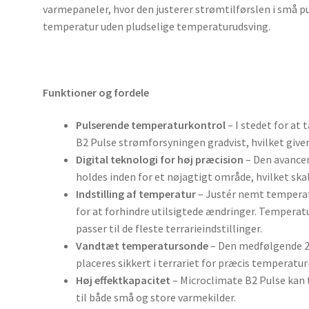
varmepaneler, hvor den justerer strømtilførslen i små p
temperatur uden pludselige temperaturudsving.
Funktioner og fordele
Pulserende temperaturkontrol
– I stedet for at
B2 Pulse strømforsyningen gradvist, hvilket give
Digital teknologi for høj præcision
– Den avancer
holdes inden for et nøjagtigt område, hvilket skab
Indstilling af temperatur
– Justér nemt temperat
for at forhindre utilsigtede ændringer. Temperat
passer til de fleste terrarieindstillinger.
Vandtæt temperatursonde
– Den medfølgende 2
placeres sikkert i terrariet for præcis temperatu
Høj effektkapacitet
– Microclimate B2 Pulse kan 
til både små og store varmekilder.