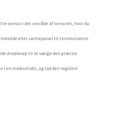
te sensor i det område af terrariet, hvor du
rmekilde eller varmepanel til termostatens
de drejeknap til at vælge den præcise
 i en stikkontakt, og lad den regulere