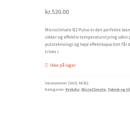
kr.
520.00
Microclimate B2 Pulse er den perfekte løsni
sikker og effektiv temperaturstyring uden
pulsteknologi og høje effektkapacitet får d
trives i.
Ikke på lager
Varenummer (SKU):
MCB2
Kategorier:
Krybdyr
,
MicroClimate
,
Teknik og ti