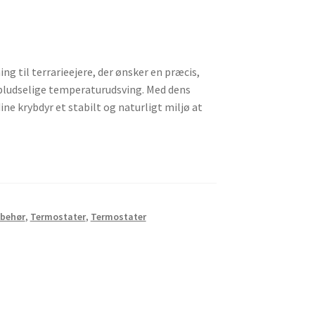
ng til terrarieejere, der ønsker en præcis,
 pludselige temperaturudsving. Med dens
ine krybdyr et stabilt og naturligt miljø at
lbehør
,
Termostater
,
Termostater