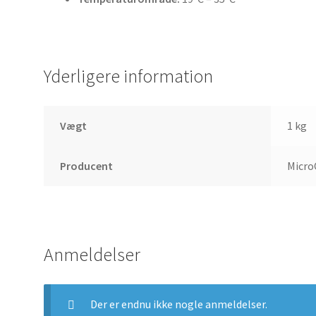
Yderligere information
Vægt
1 kg
Producent
Micro
Anmeldelser
Der er endnu ikke nogle anmeldelser.