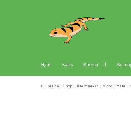
Spring
Spring
til
til
navigation
indhold
Hjem
Butik
Mærker
Pasnin
Forside
Shop
Alle mærker
MicroClimate