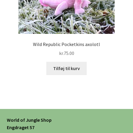
Wild Republic Pocketkins axolotl
kr.
75.00
Tilføj til kurv
World of Jungle Shop
Engdraget 57