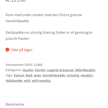
Kom med under vandet med den flotte grønne
havskildpadde.
Skildpadden er utrolig blød og fyldet er af genbrugte
plastik flasker
Ikke på lager
Varenummer (SKU):
22460
Kategorier:
Havdyr
,
Havdyr
,
Legetøj & bamser
,
Wild Republic
Tags:
bamse
,
blød
,
grøn
,
havskildpadde
,
naturlig
,
republic
,
skildpadde
,
wild
,
wild republic
Beskrivelse