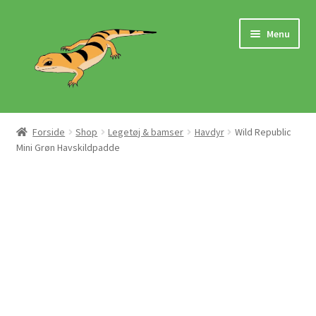
Spring
Spring
Menu
til
til
navigation
indhold
Hjem
Forside
Shop
Legetøj & bamser
Havdyr
Wild Republic
Mini Grøn Havskildpadde
Butik
Mærker
Pasningsvejledninger