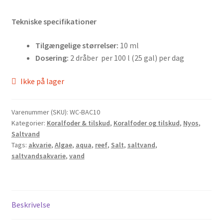
Tekniske specifikationer
Tilgængelige størrelser:
10 ml
Dosering
:
2 dråber per 100 l (25 gal) per dag
Ikke på lager
Varenummer (SKU):
WC-BAC10
Kategorier:
Koralfoder & tilskud
,
Koralfoder og tilskud
,
Nyos
,
Saltvand
Tags:
akvarie
,
Algae
,
aqua
,
reef
,
Salt
,
saltvand
,
saltvandsakvarie
,
vand
Beskrivelse