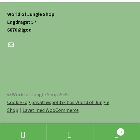
kan
vælges
World of Jungle Shop
på
Engdraget 57
varesiden
6870 Ølgod
Mail
© World of Jungle Shop 2026
Cookie -og privatlivspolitik hos World of Jungle
Shop
Lavet med WooCommerce
.
0
Søg
Søg