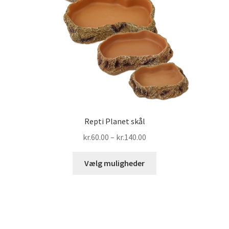
Repti Planet skål
Prisinterval:
kr.
60.00
–
kr.
140.00
kr.60.00
Dette
til
Vælg muligheder
vare
kr.140.00
har
flere
varianter.
Mulighederne