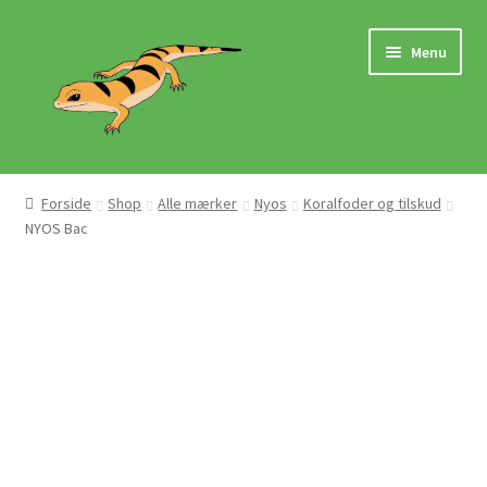
Spring
Spring
Menu
til
til
navigation
indhold
Hjem
Forside
Shop
Alle mærker
Nyos
Koralfoder og tilskud
NYOS Bac
Butik
Mærker
Pasningsvejledninger