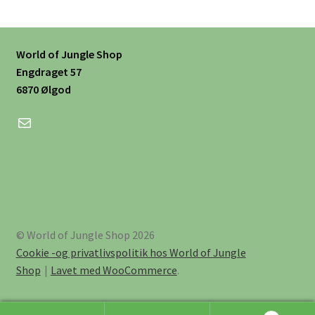
Mulighederne
kan
vælges
World of Jungle Shop
på
Engdraget 57
varesiden
6870 Ølgod
Mail
© World of Jungle Shop 2026
Cookie -og privatlivspolitik hos World of Jungle
Shop
Lavet med WooCommerce
.