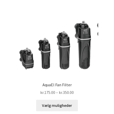
AquaEl Fan Filter
Prisinterval:
kr.
175.00
–
kr.
350.00
kr.175.00
Dette
til
Vælg muligheder
vare
kr.350.00