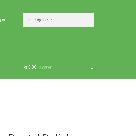
Søg
Søg
ger
efter:
kr.
0.00
0 varer