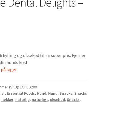
e Dental Delights –
kylling og oksekød til en super pris. Fjerner
 din hunds kost.
 på lager
mmer (SKU):
EGFDD200
ier:
Essential Foods
,
Hund
,
Hund
,
Snacks
,
Snacks
,
lækker
,
naturlig
,
naturligt
,
oksehud
,
Snacks
,