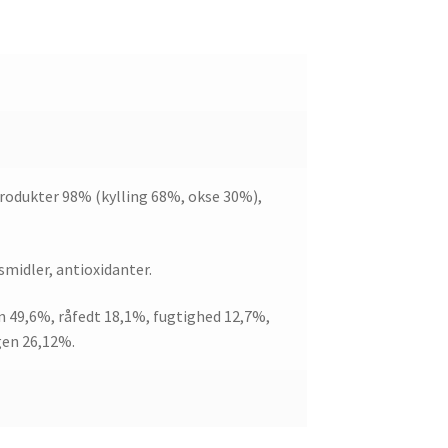
odukter 98% (kylling 68%, okse 30%),
midler, antioxidanter.
n 49,6%, råfedt 18,1%, fugtighed 12,7%,
gen 26,12%.