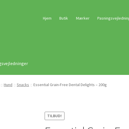
Hjem
Butik
Mærker
Pasningsvejlednin
gsvejledninger
Hund
Snacks
Essential Grain-Free Dental Delights – 200g
TILBUD!