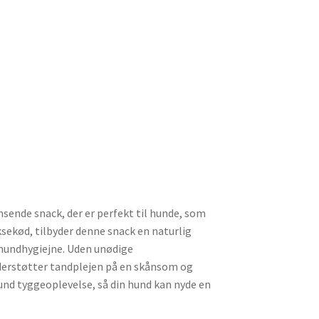
nde snack, der er perfekt til hunde, som
ksekød, tilbyder denne snack en naturlig
 mundhygiejne. Uden unødige
nderstøtter tandplejen på en skånsom og
und tyggeoplevelse, så din hund kan nyde en