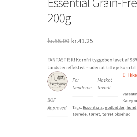
Essential Grain-Fre
200g
Den
Den
kr.
55.00
kr.
41.25
oprindelige
aktuelle
FANTASTISK! Kornfri tyggeben lavet af 98% 
pris
pris
tandsten effektivt – uden at tilføje korn til
var:
er:
Ikke
For
Maskot
kr.55.00.
kr.41.25.
tænderne
favorit
Varenu
BOF
Kategor
Tags:
Essentials
,
godbidder
,
hund
Approved
tørrede
,
tørret
,
tørret oksehud