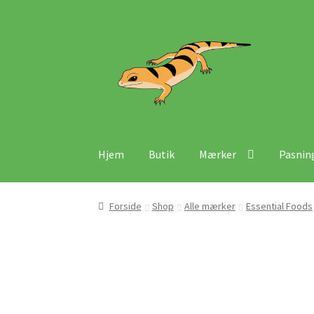
Spring
Spring
til
til
navigation
indhold
Hjem
Butik
Mærker
Pasnin
Forside
Shop
Alle mærker
Essential Foods